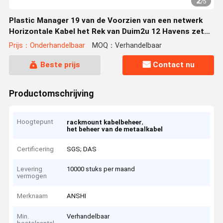
2
/
5
Plastic Manager 19 van de Voorzien van een netwerk
Horizontale Kabel het Rek van Duim2u 12 Havens zet
op
Prijs：Onderhandelbaar
MOQ：Verhandelbaar
Beste prijs
Contact nu
Productomschrijving
Hoogtepunt
,
rackmount kabelbeheer
het beheer van de metaalkabel
Certificering
SGS; DAS
Levering
10000 stuks per maand
vermogen
Merknaam
ANSHI
Min.
Verhandelbaar