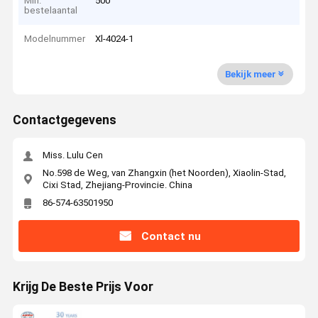
Min.
500
bestelaantal
Modelnummer
Xl-4024-1
Bekijk meer
Contactgegevens
Miss. Lulu Cen
No.598 de Weg, van Zhangxin (het Noorden), Xiaolin-Stad,
Cixi Stad, Zhejiang-Provincie. China
86-574-63501950
Contact nu
Krijg De Beste Prijs Voor