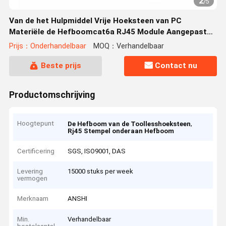
2
/
5
Van de het Hulpmiddel Vrije Hoeksteen van PC
Materiële de Hefboomcat6a RJ45 Module Aangepaste
Kleur
Prijs：Onderhandelbaar
MOQ：Verhandelbaar
Beste prijs
Contact nu
Productomschrijving
Hoogtepunt
,
De Hefboom van de Toollesshoeksteen
Rj45 Stempel onderaan Hefboom
Certificering
SGS, ISO9001, DAS
Levering
15000 stuks per week
vermogen
Merknaam
ANSHI
Min.
Verhandelbaar