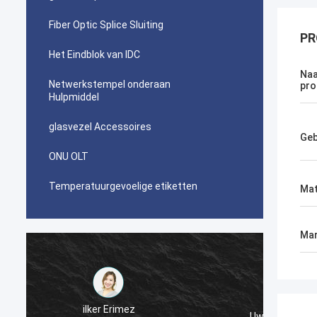
Fiber Optic Splice Sluiting
PR
Het Eindblok van IDC
Naa
Netwerkstempel onderaan
pro
Hulpmiddel
glasvezel Accessoires
Geb
ONU OLT
Temperatuurgevoelige etiketten
Mat
Mar
احمد عبدالله
Uw die AMPÈREtyco picabond