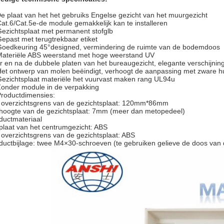
e plaat van het het gebruiks Engelse gezicht van het muurgezicht
Cat.6/Cat.5e-de module gemakkelijk kan te installeren
Gezichtsplaat met permanent stofglb
Gepast met terugtrekbaar etiket
Goedkeuring 45°designed, vermindering de ruimte van de bodemdoos
Materiële ABS weerstand met hoge weerstand UV
r en na de dubbele platen van het bureaugezicht, elegante verschijnin
Het ontwerp van molen beëindigt, verhoogt de aanpassing met zware hu
Gezichtsplaat materiële het vuurvast maken rang UL94u
Zonder module in de verpakking
Productdimensies:
 overzichtsgrens van de gezichtsplaat: 120mm*86mm
hoogte van de gezichtsplaat: 7mm (meer dan metopedeel)
ductmateriaal
plaat van het centrumgezicht: ABS
 overzichtsgrens van de gezichtsplaat: ABS
ductbijlage: twee M4×30-schroeven (te gebruiken gelieve de doos va