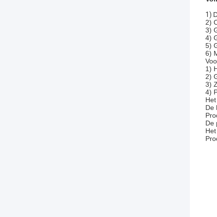
1)
D
2) 
3) 
4) 
5) 
6) 
Voo
1) 
2) 
3) 
4) 
Het
De 
Pro
De 
Het
Pro