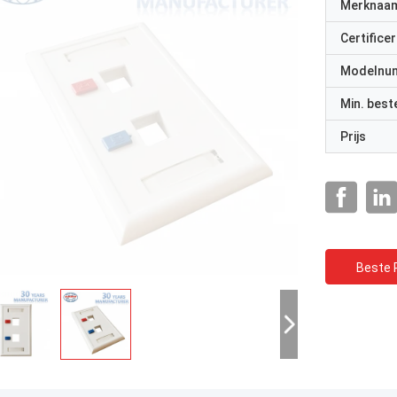
Merknaa
Certificer
Modelnu
Min. best
Prijs
Beste P