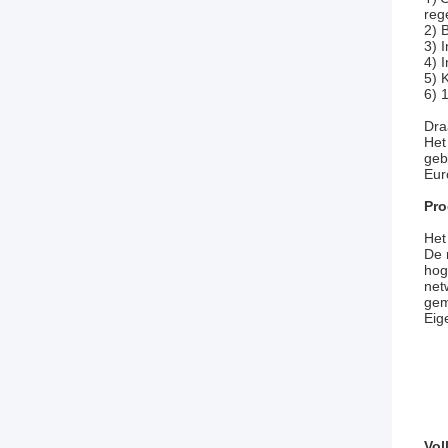
reg
2) 
3) 
4) 
5) 
6) 
Dra
Het
geb
Eur
Pro
Het
De 
hog
net
gem
Eig
Vol