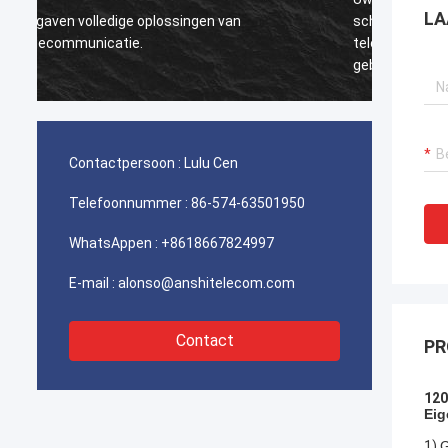
LA
schakelaars voor uitstekende de
Zeer er
telecommunicatie de werken worden
gebruikt van Iran, onze cliënt is zeer
tevreden met de kwaliteit.
Contactpersoon :
Lulu Cen
Telefoonnummer :
86-574-63501950
WhatsAppen :
+8618667824997
E-mail :
alonso@anshitelecom.com
Contact
PR
120
Eig
1)
G