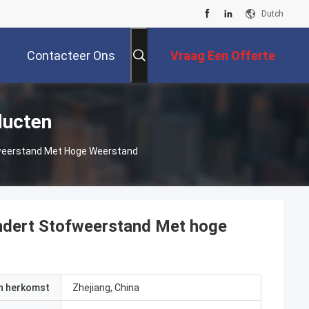
Dutch
Contacteer Ons
Vraag Een Offerte
Aan
ducten
weerstand Met Hoge Weerstand
ndert Stofweerstand Met hoge
an herkomst
Zhejiang, China