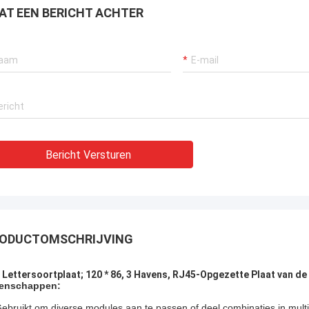
AT EEN BERICHT ACHTER
varen fabrikant!!
Bericht Versturen
ODUCTOMSCHRIJVING
 Lettersoortplaat; 120 * 86, 3 Havens, RJ45-Opgezette Plaat van d
enschappen:
ebruikt om diverse modules aan te passen of deel combinaties in mult