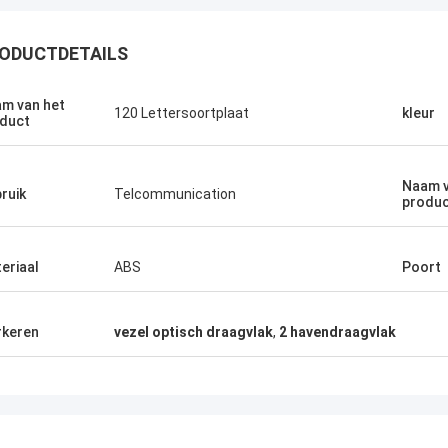
ODUCTDETAILS
m van het
120 Lettersoortplaat
kleur
duct
Naam v
ruik
Telcommunication
produ
eriaal
ABS
Poort
keren
vezel optisch draagvlak
,
2 havendraagvlak
Andreas Sandvik