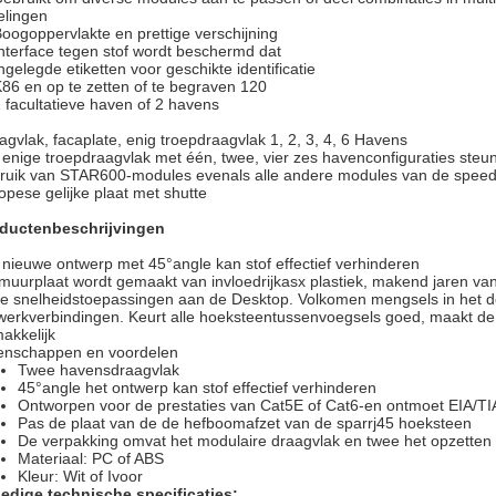
elingen
Boogoppervlakte en prettige verschijning
Interface tegen stof wordt beschermd dat
Ingelegde etiketten voor geschikte identificatie
K86 en op te zetten of te begraven 120
1 facultatieve haven of 2 havens
agvlak, facaplate, enig troepdraagvlak 1, 2, 3, 4, 6 Havens
 enige troepdraagvlak met één, twee, vier zes havenconfiguraties steun
ruik van STAR600-modules evenals alle andere modules van de speed
opese gelijke plaat met shutte
ductenbeschrijvingen
 nieuwe ontwerp met 45°angle kan stof effectief verhinderen
muurplaat wordt gemaakt van invloedrijkasx plastiek, makend jaren van
e snelheidstoepassingen aan de Desktop. Volkomen mengsels in het d
werkverbindingen. Keurt alle hoeksteentussenvoegsels goed, maakt de s
akkelijk
enschappen en voordelen
Twee havensdraagvlak
45°angle het ontwerp kan stof effectief verhinderen
Ontworpen voor de prestaties van Cat5E of Cat6-en ontmoet EIA/TIA
Pas de plaat van de de hefboomafzet van de sparrj45 hoeksteen
De verpakking omvat het modulaire draagvlak en twee het opzetten s
Materiaal: PC of ABS
Kleur: Wit of Ivoor
ledige technische specificaties: