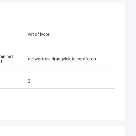
wit of ivoor
an het
netwerk die draagvlak telegraferen
ct
2