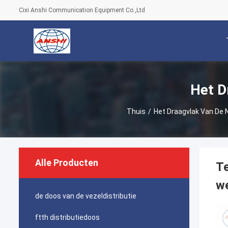
Cixi Anshi Communication Equipment Co.,Ltd
Het D
Thuis
/
Het Draagvlak Van De 
Alle Producten
Te
w
de doos van de vezeldistributie
ftth distributiedoos