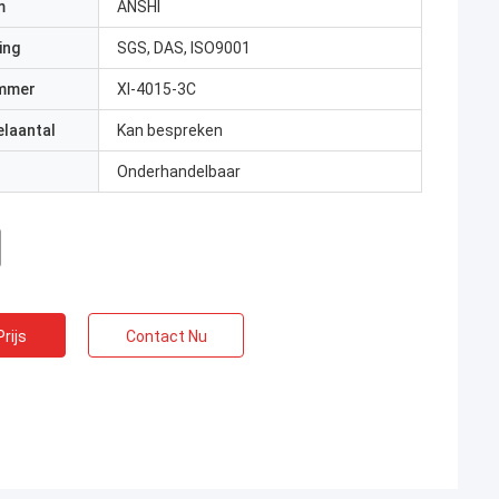
m
ANSHI
ing
SGS, DAS, ISO9001
mmer
Xl-4015-3C
elaantal
Kan bespreken
Onderhandelbaar
rijs
Contact Nu