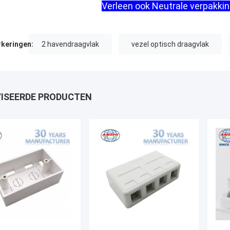
Verleen ook Neutrale verpakkin
keringen:
2 havendraagvlak
vezel optisch draagvlak
ISEERDE PRODUCTEN