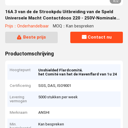
1
/
2
16A 3 van de de Strookpdu Uitbreiding van de Speld
Universele Macht Contactdoos 220 - 250V-Nominale
spanning
Prijs：Onderhandelbaar
MOQ：Kan bespreken
Beste prijs
Contact nu
Productomschrijving
Hoogtepunt
,
Unshielded Flardcomité
het Comité van het de Havenflard van 1u 24
Certificering
SGS, DAS, ISO9001
Levering
5000 stukken per week
vermogen
Merknaam
ANSHI
Min.
Kan bespreken