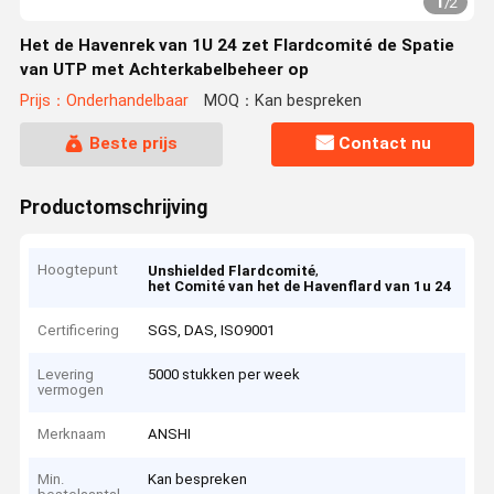
1
/
2
Het de Havenrek van 1U 24 zet Flardcomité de Spatie
van UTP met Achterkabelbeheer op
Prijs：Onderhandelbaar
MOQ：Kan bespreken
Beste prijs
Contact nu
Productomschrijving
Hoogtepunt
,
Unshielded Flardcomité
het Comité van het de Havenflard van 1u 24
Certificering
SGS, DAS, ISO9001
Levering
5000 stukken per week
vermogen
Merknaam
ANSHI
Min.
Kan bespreken