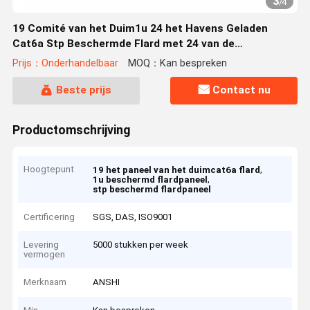
3
/
4
19 Comité van het Duim1u 24 het Havens Geladen
Cat6a Stp Beschermde Flard met 24 van de
Hoeksteenstukken Hefboom
Prijs：Onderhandelbaar
MOQ：Kan bespreken
Beste prijs
Contact nu
Productomschrijving
Hoogtepunt
,
19 het paneel van het duimcat6a flard
,
1u beschermd flardpaneel
stp beschermd flardpaneel
Certificering
SGS, DAS, ISO9001
Levering
5000 stukken per week
vermogen
Merknaam
ANSHI