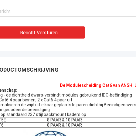
varen fabrikant!!
Bericht Versturen
ODUCTOMSCHRIJVING
De Modulescheiding Cat6 van ANSHI 
enschap:
g - de dichtheid dwars-verbindt modules gebruikend IDC-beëindiging
 Cat6 4 paar binnen, 2 x Cat6 4 paar uit
imaliseren de wijd uit elkaar geplaatste paren dichtbij Beëindigenove
ur gecodeerde beëindiging
 op standaard 237 stijl backmount kaders op
T5E
8 PAAR & 10 PAAR
T6
8 PAAR & 10 PAAR