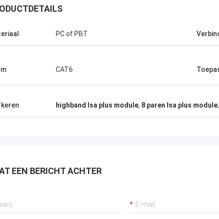
ODUCTDETAILS
eriaal
PC of PBT
Verbin
rm
CAT6
Toepa
keren
highband lsa plus module
,
8 paren lsa plus module
AT EEN BERICHT ACHTER
Andreas Sandvik