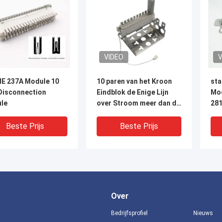
VIDEO
V
E 237A Module 10
10 paren van het Kroon
sta
 Disconnection
Eindblok de Enige Lijn
Mod
le
over Stroom meer dan de
281
Eenheid van de
Voltagebeschermer
Beste Prijs
Beste Prijs
Over
Bedrijfsprofiel
Nieuws