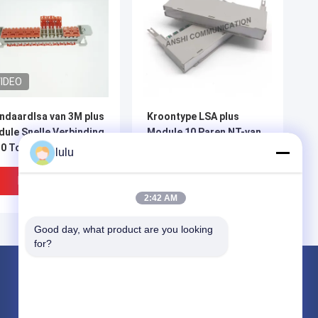
IDEO
ndaardlsa van 3M plus
Kroontype LSA plus
ule Snelle Verbinding
Module 10 Paren NT-van
0 Toolless-Gevuld Gel
de Bliksembescherming
lulu
het Tijdschrift
Beste Prijs
Beste Prijs
2:42 AM
Good day, what product are you looking 
for?
Producten
de doos van de vezeldistributie