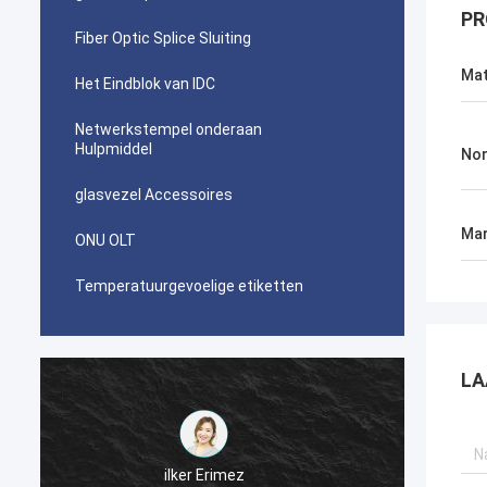
PR
Fiber Optic Splice Sluiting
Mat
Het Eindblok van IDC
Netwerkstempel onderaan
Hulpmiddel
No
glasvezel Accessoires
Mar
ONU OLT
Temperatuurgevoelige etiketten
LA
احمد عبدالله
Uw die AMPÈREtyco picabond