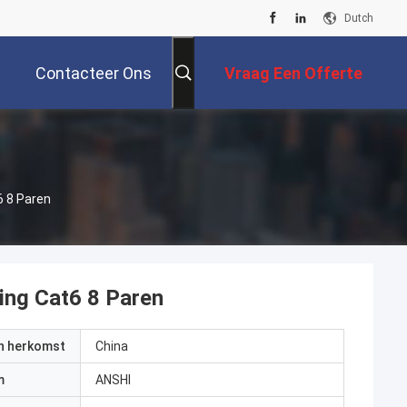
Dutch
Contacteer Ons
Vraag Een Offerte
Aan
6 8 Paren
ing Cat6 8 Paren
an herkomst
China
m
ANSHI