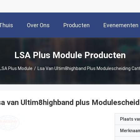
Thuis
Over Ons
Producten
Evenementen
LSA Plus Module Producten
LSA Plus Module
/
Lsa Van Ultim8highband Plus Modulescheiding Cat
a van Ultim8highband plus Modulescheid
Plaats v
Merknaa