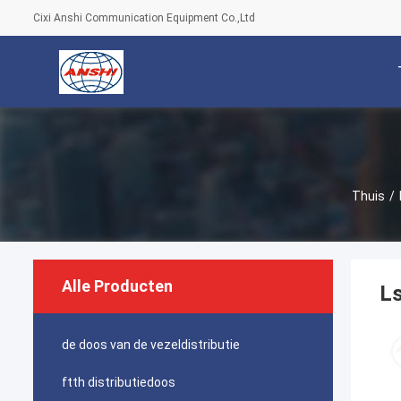
Cixi Anshi Communication Equipment Co.,Ltd
Thuis
/
Alle Producten
Ls
de doos van de vezeldistributie
ftth distributiedoos