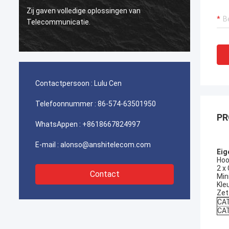
schakelaars voor uitstekende de
Zeer er
telecommunicatie de werken worden
gebruikt van Iran, onze cliënt is zeer
tevreden met de kwaliteit.
Contactpersoon :
Lulu Cen
Telefoonnummer :
86-574-63501950
PR
WhatsAppen :
+8618667824997
E-mail :
alonso@anshitelecom.com
Eig
Hoo
2 x
Contact
Min
Kle
Zet
CA
CA