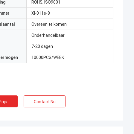
ing
ROHS, ISO9001
mmer
Xl-011e-8
elaantal
Overeen te komen
Onderhandelbaar
7-20 dagen
 vermogen
10000PCS/WEEK
rijs
Contact Nu