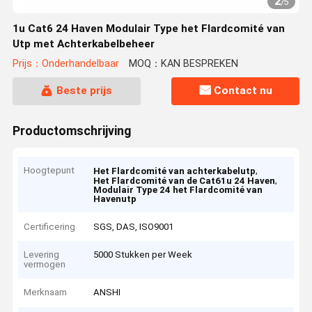
2
/
5
1u Cat6 24 Haven Modulair Type het Flardcomité van
Utp met Achterkabelbeheer
Prijs：Onderhandelbaar
MOQ：KAN BESPREKEN
Beste prijs
Contact nu
Productomschrijving
Hoogtepunt
,
Het Flardcomité van achterkabelutp
,
Het Flardcomité van de Cat61u 24 Haven
Modulair Type 24 het Flardcomité van
Havenutp
Certificering
SGS, DAS, ISO9001
Levering
5000 Stukken per Week
vermogen
Merknaam
ANSHI