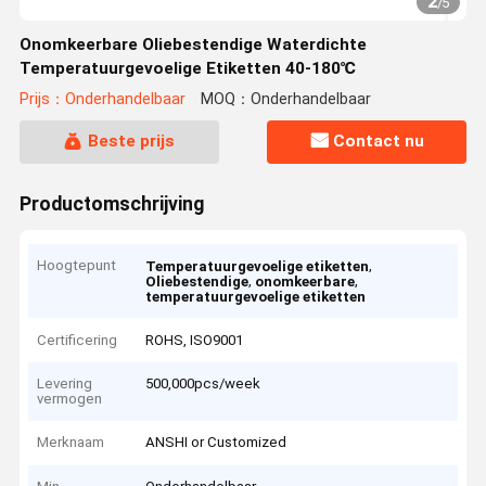
2
/
5
Onomkeerbare Oliebestendige Waterdichte
Temperatuurgevoelige Etiketten 40-180℃
Prijs：Onderhandelbaar
MOQ：Onderhandelbaar
Beste prijs
Contact nu
Productomschrijving
Hoogtepunt
,
Temperatuurgevoelige etiketten
,
,
Oliebestendige
onomkeerbare
temperatuurgevoelige etiketten
Certificering
ROHS, ISO9001
Levering
500,000pcs/week
vermogen
Merknaam
ANSHI or Customized