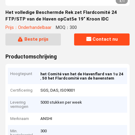
1
/
1
Het volledige Beschermde Rek zet Flardcomité 24
FTP/STP van de Haven opCat5e 19“ Kroon IDC
Prijs：Onderhandelbaar
MOQ：300
Beste prijs
Contact nu
Productomschrijving
Hoogtepunt
het Comité van het de Havenflard van 1u 24
,
50 het Flardcomité van de havenstem
Certificering
SGS, DAS, ISO9001
Levering
5000 stukken per week
vermogen
Merknaam
ANSHI
Min.
300