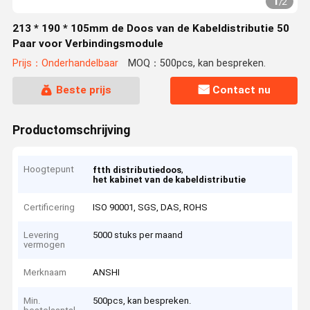
1
/
2
213 * 190 * 105mm de Doos van de Kabeldistributie 50
Paar voor Verbindingsmodule
Prijs：Onderhandelbaar
MOQ：500pcs, kan bespreken.
Beste prijs
Contact nu
Productomschrijving
Hoogtepunt
,
ftth distributiedoos
het kabinet van de kabeldistributie
Certificering
ISO 90001, SGS, DAS, ROHS
Levering
5000 stuks per maand
vermogen
Merknaam
ANSHI
Min.
500pcs, kan bespreken.