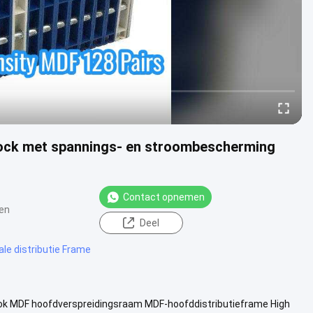
Block met spannings- en stroombescherming
Contact opnemen
en
Deel
ale distributie Frame
blok MDF hoofdverspreidingsraam MDF-hoofddistributieframe High