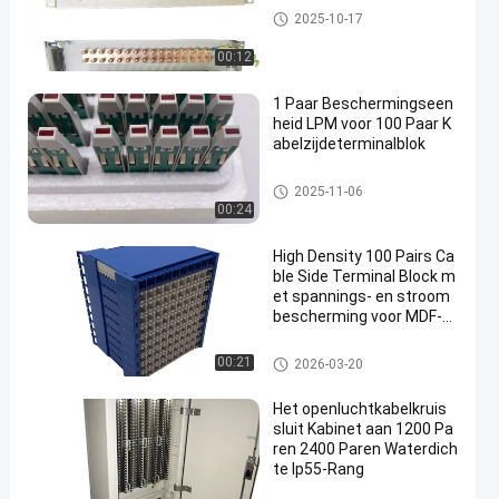
MDF Hoofddistributiekader
2025-10-17
00:12
1 Paar Beschermingseen
heid LPM voor 100 Paar K
abelzijdeterminalblok
MDF Hoofddistributiekader
2025-11-06
00:24
High Density 100 Pairs Ca
ble Side Terminal Block m
et spannings- en stroom
bescherming voor MDF-h
oofdverspreidingsframe
MDF Hoofddistributiekader
00:21
2026-03-20
Het openluchtkabelkruis
sluit Kabinet aan 1200 Pa
ren 2400 Paren Waterdich
te Ip55-Rang