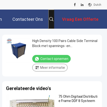
Dutch
n
Contacteer Ons
Vraag Een Offerte
Aan
High Density 100 Pairs Cable Side Terminal
Block met spannings- en
stroombescherming voor MDF-
hoofdverspreidingsframe
Contact opnemen
Meer informatie
Gerelateerde video's
75 Ohm Digitaal Distributi
e Frame DDF 8 Systeem