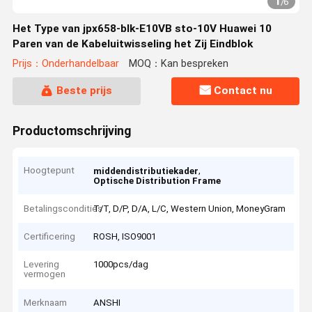
1
/
6
Het Type van jpx658-blk-E10VB sto-10V Huawei 10
Paren van de Kabeluitwisseling het Zij Eindblok
Prijs：Onderhandelbaar
MOQ：Kan bespreken
Beste prijs
Contact nu
Productomschrijving
Hoogtepunt
,
middendistributiekader
Optische Distribution Frame
Betalingscondities
T/T, D/P, D/A, L/C, Western Union, MoneyGram
Certificering
ROSH, ISO9001
Levering
1000pcs/dag
vermogen
Merknaam
ANSHI