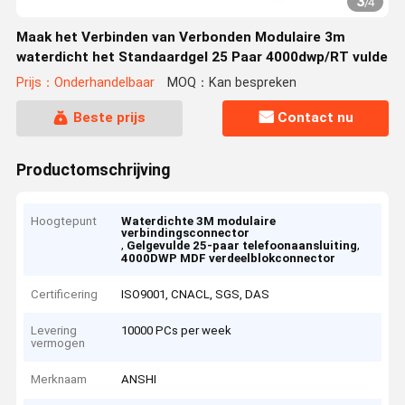
3
/
4
Maak het Verbinden van Verbonden Modulaire 3m
waterdicht het Standaardgel 25 Paar 4000dwp/RT vulde
Prijs：Onderhandelbaar
MOQ：Kan bespreken
Beste prijs
Contact nu
Productomschrijving
Hoogtepunt
Waterdichte 3M modulaire
verbindingsconnector
,
,
Gelgevulde 25-paar telefoonaansluiting
4000DWP MDF verdeelblokconnector
Certificering
ISO9001, CNACL, SGS, DAS
Levering
10000 PCs per week
vermogen
Merknaam
ANSHI