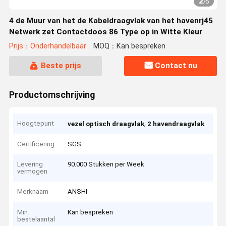
2
/
5
4 de Muur van het de Kabeldraagvlak van het havenrj45
Netwerk zet Contactdoos 86 Type op in Witte Kleur
Prijs：Onderhandelbaar
MOQ：Kan bespreken
Beste prijs
Contact nu
Productomschrijving
Hoogtepunt
,
vezel optisch draagvlak
2 havendraagvlak
Certificering
SGS
Levering
90.000 Stukken per Week
vermogen
Merknaam
ANSHI
Min.
Kan bespreken
bestelaantal